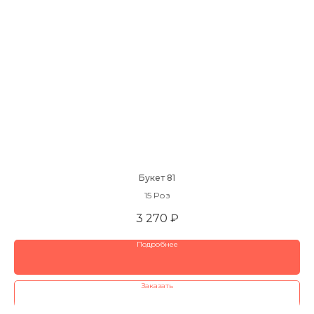
Букет 81
15 Роз
3 270
₽
Подробнее
⠀Заказать⠀