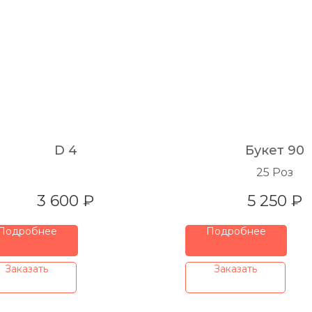
D 4
Букет 90
25 Роз
3 600
₽
5 250
₽
Подробнее
Подробнее
⠀Заказать⠀
⠀Заказать⠀