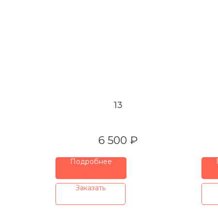
13
6 500
₽
Подробнее
⠀Заказать⠀