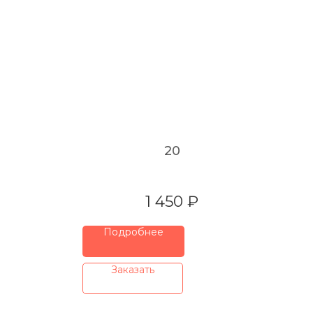
20
1 450
₽
Подробнее
⠀Заказать⠀